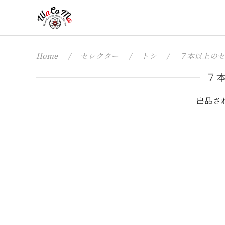
Home
セレクター
トシ
７本以上の
７
出品さ