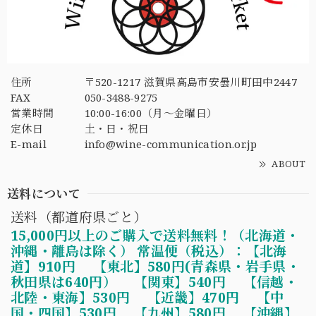
住所
〒520-1217 滋賀県高島市安曇川町田中2447
FAX
050-3488-9275
営業時間
10:00-16:00（月〜金曜日）
定休日
土・日・祝日
E-mail
info@wine-communication.or.jp
ABOUT
送料について
送料（都道府県ごと）
15,000円以上のご購入で送料無料！（北海道・
沖縄・離島は除く） 常温便（税込）：【北海
道】910円 【東北】580円(青森県・岩手県・
秋田県は640円） 【関東】540円 【信越・
北陸・東海】530円 【近畿】470円 【中
国・四国】530円 【九州】580円 【沖縄】