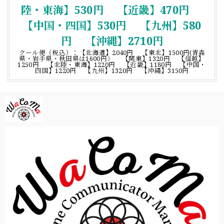
陸・東海】530円 【近畿】470円
【中国・四国】530円 【九州】580
円 【沖縄】2710円
クール便（税込）：【北海道】2040円 【東北】1500円(青森
県・岩手県・秋田県は1600円） 【関東】1320円 【信越】
1250円 【北陸・東海】1220円 【近畿】1180円 【中国・
四国】1220円 【九州】1320円 【沖縄】3150円