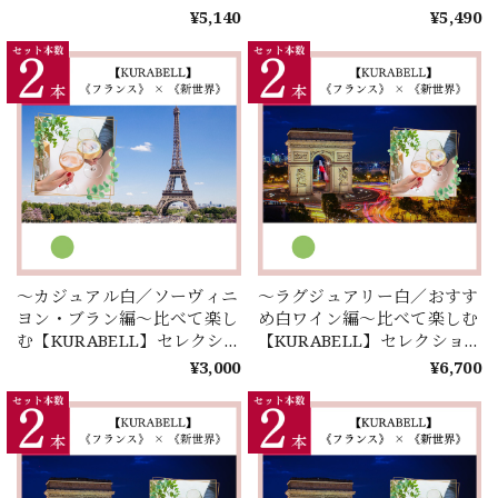
♪【甘口１本入り】
¥5,140
¥5,490
～カジュアル白／ソーヴィニ
～ラグジュアリー白／おすす
ヨン・ブラン編～比べて楽し
め白ワイン編～比べて楽しむ
む【KURABELL】セレクシ
【KURABELL】セレクショ
ョン♪ 《フランス》 × 《新
ン♪ 《フランス》 × 《新世
¥3,000
¥6,700
世界》＜２本セレクション＞
界》＜２本セレクション＞