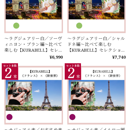
～ラグジュアリー白／ソーヴ
～ラグジュアリー白／シャル
ィニヨン・ブラン編～比べて
ドネ編～比べて楽しむ
楽しむ【KURABELL】セレ
【KURABELL】セレクショ
クション♪ 《フランス》 ×
ン♪ 《フランス》 × 《新世
¥6,990
¥7,740
《新世界》＜２本セレクショ
界》＜２本セレクション＞
ン＞
～カジュアル赤／おすすめ赤
～カジュアル赤／メルロー編