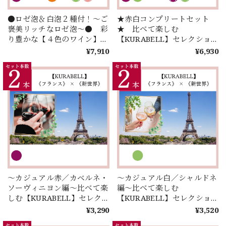
●ロゼ泡＆白泡２種付！～ご
★赤白コンプリートセット
褒美リッチなロゼ泡～● 彩
★ 比べて楽しむ
り豊かな【４色のワイン】を
【KURABELL】セレクショ
世界中の【４つの国】からセ
ン♪ミステリー！？同じ品種
¥7,910
¥6,930
レクト！お手頃価格で楽しむ
から生まれた｢赤｣と｢白｣のコ
【IRODORU】４本セレクシ
ンプリート4種セレクショ
ョン！
ン！
～カジュアル赤／カベルネ・
～カジュアル白／シャルドネ
ソーヴィニヨン編～比べて楽
編～比べて楽しむ
しむ【KURABELL】セレク
【KURABELL】セレクショ
ション♪ 《フランス》 ×
ン♪ 《フランス》 × 《新世
¥3,290
¥3,520
《新世界》＜２本セレクショ
界》＜２本セレクション＞