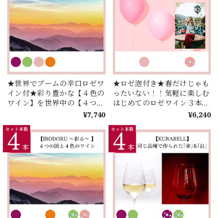
★世界でブームの辛口ロゼワ
★ロゼ泡付き★春だけじゃも
イン付★彩り豊かな【４色の
ったいない！！気軽に楽しむ
ワイン】を世界中の【４つの
はじめてのロゼワイン３本セ
国】からセレクト！お手頃価
レクション♪
¥7,740
¥6,240
格で楽しむ【IRODORU】４
本セレクション！