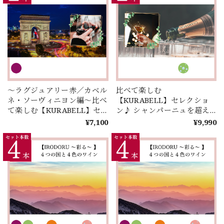
～ラグジュアリー赤／カベル
比べて楽しむ
ネ・ソーヴィニヨン編～比べ
【KURABELL】セレクショ
て楽しむ【KURABELL】セ
ン♪ シャンパーニュを超え
レクション♪ 《フランス》 ×
るスパークリングワイン
¥7,100
¥9,990
《新世界》＜２本セレクショ
は！？～スペイン編～＜２本
ン＞
セレクション＞