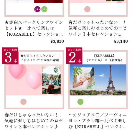
★赤白スパークリングワイン
春だけじゃもったいない！！
セット★ 比べて楽しむ
気軽に楽しむはじめてのロゼ
【KURABELL】セレクショ
ワイン３本セレクション
ン♪ミステリー！？同じ品種
♪【甘口１本入り】
¥3,810
¥5,140
から生まれたワインとは！？
＜２本＞
春だけじゃもったいない！！
～カジュアル白／ソーヴィニ
気軽に楽しむはじめてのロゼ
ヨン・ブラン編～比べて楽し
ワイン３本セレクション♪
む【KURABELL】セレクシ