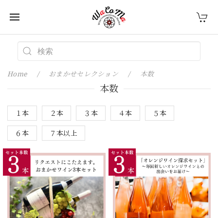
Home
おまかせセレクション
本数
本数
１本
２本
３本
４本
５本
６本
７本以上