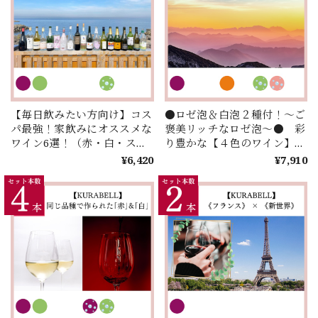
【毎日飲みたい方向け】コス
●ロゼ泡＆白泡２種付！～ご
パ最強！家飲みにオススメな
褒美リッチなロゼ泡～● 彩
ワイン6選！（赤・白・スパ
り豊かな【４色のワイン】を
ークリングMIX）
世界中の【４つの国】からセ
¥6,420
¥7,910
レクト！お手頃価格で楽しむ
【IRODORU】４本セレクシ
ョン！