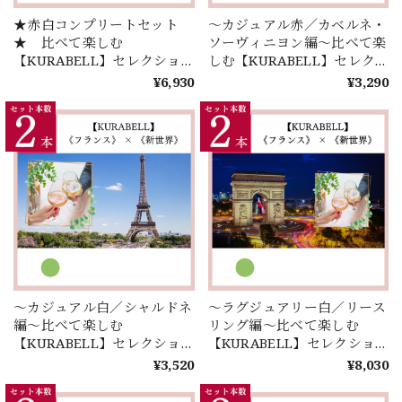
★赤白コンプリートセット
～カジュアル赤／カベルネ・
★ 比べて楽しむ
ソーヴィニヨン編～比べて楽
【KURABELL】セレクショ
しむ【KURABELL】セレク
ン♪ミステリー！？同じ品種
ション♪ 《フランス》 ×
¥6,930
¥3,290
から生まれた｢赤｣と｢白｣のコ
《新世界》＜２本セレクショ
ンプリート4種セレクショ
ン＞
ン！
～カジュアル白／シャルドネ
～ラグジュアリー白／リース
編～比べて楽しむ
リング編～比べて楽しむ
【KURABELL】セレクショ
【KURABELL】セレクショ
ン♪ 《フランス》 × 《新世
ン♪ 《フランス》 × 《新世
¥3,520
¥8,030
界》＜２本セレクション＞
界》＜２本セレクション＞