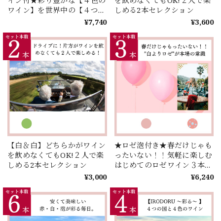
ワイン】を世界中の【４つの
しめる2本セレクション
国】からセレクト！お手頃価
¥7,740
¥3,600
格で楽しむ【IRODORU】４
本セレクション！
【白＆白】どちらかがワイン
★ロゼ泡付き★春だけじゃも
を飲めなくてもOK!２人で楽
ったいない！！気軽に楽しむ
しめる2本セレクション
はじめてのロゼワイン３本セ
レクション♪
¥3,000
¥6,240