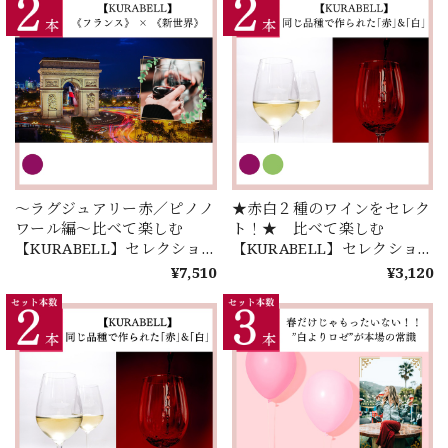
～ラグジュアリー赤／ピノノ
★赤白２種のワインをセレク
ワール編～比べて楽しむ
ト！★ 比べて楽しむ
【KURABELL】セレクショ
【KURABELL】セレクショ
ン♪ 《フランス》 × 《新世
ン♪ミステリー！？同じ品種
¥7,510
¥3,120
界》＜２本セレクション＞
から生まれたワインとは！？
＜２本＞