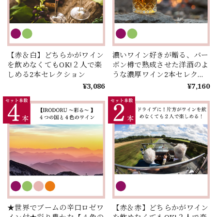
【赤＆白】どちらかがワイン
濃いワイン好きが贈る、バー
を飲めなくてもOK!２人で楽
ボン樽で熟成させた洋酒のよ
しめる2本セレクション
うな濃厚ワイン2本セレクシ
ョン♩
¥3,086
¥7,160
★世界でブームの辛口ロゼワ
【赤＆赤】どちらかがワイン
イン付★彩り豊かな【４色の
を飲めなくてもOK!２人で楽