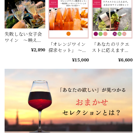
失敗しない女子会
ワイン ～映える
「オレンジワイン
「あなたのリクエ
ワイン ロゼスパ
¥2,890
探求セット」 ～毎
ストに応えます」
ークリング～
回新しいオレンジ
～ご予算内で3本セ
¥15,000
¥6,600
ワインとの出会い
レクト！★カード
をお届け～
払いのみ★～