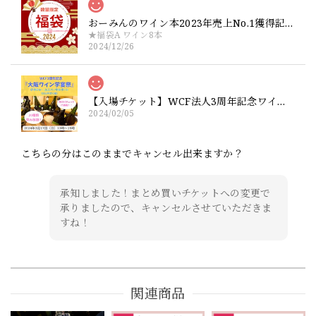
おーみんのワイン本2023年売上No.1獲得記念！大盤振る舞いワイン福袋【ワイン6本+サイン本1冊】or【ワインのみ8本】
★福袋A ワイン8本
2024/12/26
【入場チケット】WCF法人3周年記念ワイン祭り『大阪ワイン学宴祭』2024年3月17日（土）13時〜15時
2024/02/05
こちらの分はこのままでキャンセル出来ますか？
承知しました！まとめ買いチケットへの変更で
承りましたので、キャンセルさせていただきま
すね！
関連商品