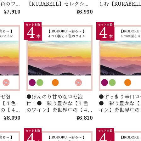
４色のワ
【KURABELL】セレクショ
しむ【KURABEL
【４つの
ン♪ 《フランス》 × 《新世
ション♪ 《フラン
¥7,910
¥6,930
！お手頃
界》＜２本セレクション＞
《新世界》＜２本
DORU】
ョン＞
！
ロゼ泡
●ほんのり甘めなロゼ泡
●すっきり辛口ロ
な【４色
付！● 彩り豊かな【４色
● 彩り豊かな【
中の【４
のワイン】を世界中の【４
イン】を世界中の
クト！お
つの国】からセレクト！お
国】からセレクト
¥8,090
¥6,810
手頃価格で楽しむ
価格で楽しむ【IR
本セレクシ
【IRODORU】４本セレクシ
４本セレクション
ョン！