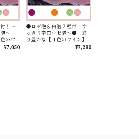
種付！～
●ロゼ泡＆白泡２種付！す
ゼ泡～
っきり辛口ロゼ泡～● 彩
４色のワ
り豊かな【４色のワイン】
【４つの
を世界中の【４つの国】か
¥7,050
¥7,280
！お手頃
らセレクト！お手頃価格で
DORU】
楽しむ【IRODORU】４本セ
！
レクション！