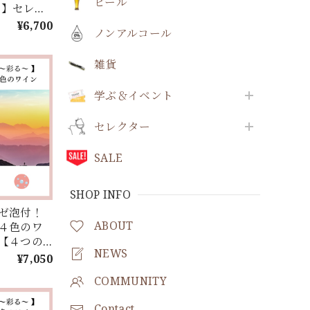
ビール
L】セレク
ス》 ×
¥6,700
ノンアルコール
セレクシ
雑貨
学ぶ＆イベント
セレクター
SALE
SHOP INFO
ゼ泡付！
ABOUT
４色のワ
【４つの
NEWS
！お手頃
¥7,050
ODORU】
COMMUNITY
！
Contact