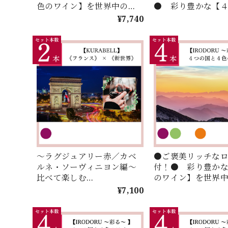
色のワイン】を世界中の
● 彩り豊かな【
【４つの国】からセレク
イン】を世界中の
¥7,740
ト！お手頃価格で楽しむ
国】からセレクト
【IRODORU】４本セレクシ
価格で楽しむ【IRO
ョン！
４本セレクション
～ラグジュアリー赤／カベ
●ご褒美リッチな
ルネ・ソーヴィニヨン編～
付！● 彩り豊か
比べて楽しむ
のワイン】を世界
【KURABELL】セレクショ
つの国】からセレ
¥7,100
ン♪ 《フランス》 × 《新世
手頃価格で楽しむ
界》＜２本セレクション＞
【IRODORU】４
ョン！