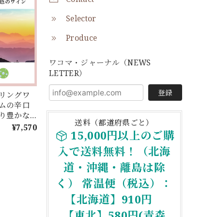
Selector
Produce
ワコマ・ジャーナル（NEWS
LETTER）
登録
リングワ
ムの辛口
り豊かな
送料（都道府県ごと）
を世界中
¥7,570
15,000円以上のご購
らセレク
楽しむ
入で送料無料！（北海
４本セレクシ
道・沖縄・離島は除
く） 常温便（税込）：
【北海道】910円
【東北】580円(青森