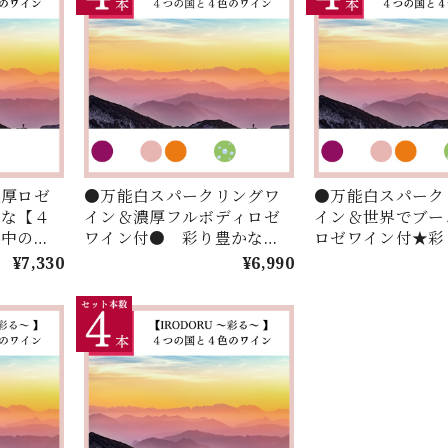
濃厚ロゼ
●万能白スパークリングワ
●万能白スパーク
かな【４
イン＆濃厚フルボディロゼ
イン＆世界でブー
界中の
ワイン付● 彩り豊かな
ロゼワイン付★彩
セレク
【４色のワイン】を世界中
【４色のワイン】
¥7,330
¥6,990
楽しむ
の【４つの国】からセレク
の【４つの国】か
本セレクシ
ト！お手頃価格で楽しむ
ト！お手頃価格で
【IRODORU】４本セレクシ
【IRODORU】
ョン！
ョン！