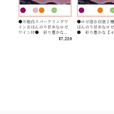
●万能白スパークリングワ
●ロゼ泡＆白泡２
イン＆ほんのり甘めなロゼ
ほんのり甘めなロ
ワイン付● 彩り豊かな
● 彩り豊かな【
【４色のワイン】を世界中
イン】を世界中の
¥7,220
の【４つの国】からセレク
国】からセレクト
ト！お手頃価格で楽しむ
価格で楽しむ【IRO
【IRODORU】４本セレクシ
４本セレクション
ョン！