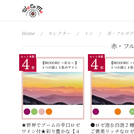
Home
セレクター
トシ
赤・フルボデ
赤・フ
★世界でブームの辛口ロゼ
●ロゼ泡＆白泡２
ワイン付★彩り豊かな【４
ご褒美リッチなロ