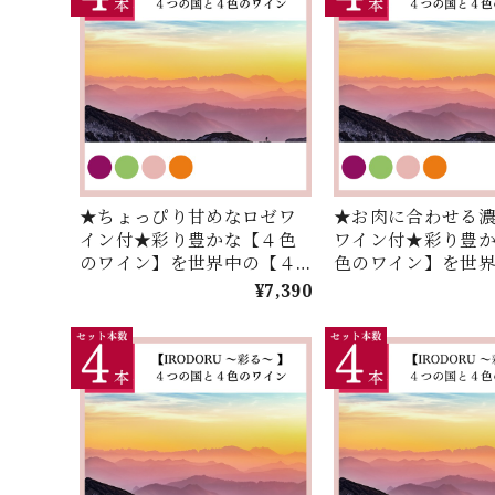
★ちょっぴり甘めなロゼワ
★お肉に合わせる
イン付★彩り豊かな【４色
ワイン付★彩り豊
のワイン】を世界中の【４
色のワイン】を世
つの国】からセレクト！お
【４つの国】から
¥7,390
手頃価格で楽しむ
ト！お手頃価格で
【IRODORU】４本セレクシ
【IRODORU】４
ョン！
ョン！