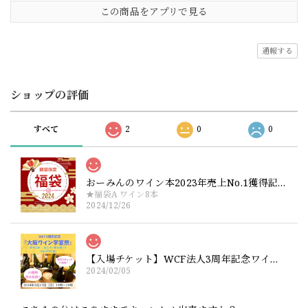
この商品をアプリで見る
通報する
ショップの評価
すべて
2
0
0
おーみんのワイン本2023年売上No.1獲得記念！大盤振る舞いワイン福袋【ワイン6本+サイン本1冊】or【ワインのみ8本】
★福袋A ワイン8本
2024/12/26
【入場チケット】WCF法人3周年記念ワイン祭り『大阪ワイン学宴祭』2024年3月17日（土）13時〜15時
2024/02/05