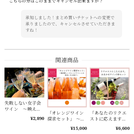
こちらの分はこのままでキャンセル出来ますか？
承知しました！まとめ買いチケットへの変更で
承りましたので、キャンセルさせていただきま
すね！
関連商品
失敗しない女子会
ワイン ～映える
「オレンジワイン
「あなたのリクエ
ワイン ロゼスパ
¥2,890
探求セット」 ～毎
ストに応えます」
ークリング～
回新しいオレンジ
～ご予算内で3本セ
¥15,000
¥6,600
ワインとの出会い
レクト！★カード