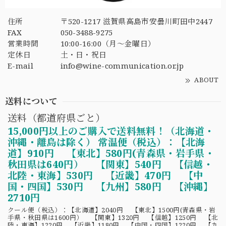
住所
〒520-1217 滋賀県高島市安曇川町田中2447
FAX
050-3488-9275
営業時間
10:00-16:00（月〜金曜日）
定休日
土・日・祝日
E-mail
info@wine-communication.or.jp
ABOUT
送料について
送料（都道府県ごと）
15,000円以上のご購入で送料無料！（北海道・
沖縄・離島は除く） 常温便（税込）：【北海
道】910円 【東北】580円(青森県・岩手県・
秋田県は640円） 【関東】540円 【信越・
北陸・東海】530円 【近畿】470円 【中
国・四国】530円 【九州】580円 【沖縄】
2710円
クール便（税込）：【北海道】2040円 【東北】1500円(青森県・岩
手県・秋田県は1600円） 【関東】1320円 【信越】1250円 【北
陸・東海】1220円 【近畿】1180円 【中国・四国】1220円 【九