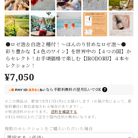
●ロゼ泡＆白泡２種付！～ほんのり甘めなロゼ泡～●
彩り豊かな【４色のワイン】を世界中の【４つの国】か
らセレクト！お手頃価格で楽しむ【IRODORU】４本セ
レクション！
¥7,050
なら
手数料無料の
翌月払いでOK
※この商品は、最短で8月17日(月)にお届けします（お届け先によって、最
短到着日に数日追加される場合があります）。
※別途送料がかかります。
送料を確認する
※¥15,000以上のご注文で国内送料が無料になります。
複数のセレクションをご購入いただいた場合