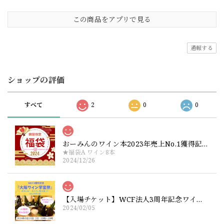
この商品をアプリで見る
通報する
ショップの評価
すべて
2
0
0
おーみんのワイン本2023年売上No.1獲得記念！大盤振る舞いワイン福袋【ワイン6本+サイン本1冊】or【ワインのみ8本】
★福袋A ワイン8本
2024/12/26
【入場チケット】WCF法人3周年記念ワイン祭り『大阪ワイン学宴祭』2024年3月17日（土）13時〜15時
2024/02/05