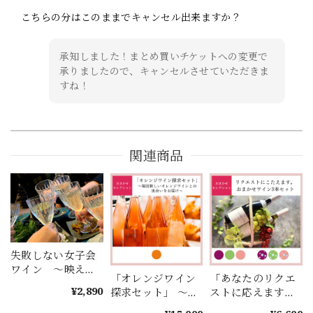
こちらの分はこのままでキャンセル出来ますか？
承知しました！まとめ買いチケットへの変更で
承りましたので、キャンセルさせていただきま
すね！
関連商品
失敗しない女子会
ワイン ～映える
「オレンジワイン
「あなたのリクエ
ワイン ロゼスパ
¥2,890
探求セット」 ～毎
ストに応えます」
ークリング～
回新しいオレンジ
～ご予算内で3本セ