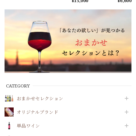
¥15,000
¥6,600
ワインとの出会い
レクト！★カード
をお届け～
払いのみ★～
CATEGORY
おまかせセレクション
オリジナルブランド
単品ワイン