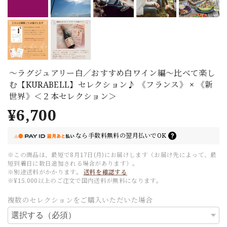
～ラグジュアリー白／おすすめ白ワイン編～比べて楽し
む【KURABELL】セレクション♪ 《フランス》 × 《新
世界》＜２本セレクション＞
¥6,700
なら
手数料無料の
翌月払いでOK
※この商品は、最短で8月17日(月)にお届けします（お届け先によって、最
短到着日に数日追加される場合があります）。
※別途送料がかかります。
送料を確認する
※¥15,000以上のご注文で国内送料が無料になります。
複数のセレクションをご購入いただいた場合