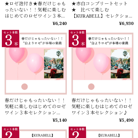
★ロゼ泡付き★春だけじゃも
★赤白コンプリートセット
ったいない！！気軽に楽しむ
★ 比べて楽しむ
はじめてのロゼワイン３本セ
【KURABELL】セレクショ
レクション♪
ン♪ミステリー！？同じ品種
¥6,240
¥6,930
から生まれた｢赤｣と｢白｣のコ
ンプリート4種セレクショ
ン！
春だけじゃもったいない！！
春だけじゃもったいない！！
気軽に楽しむはじめてのロゼ
気軽に楽しむはじめてのロゼ
ワイン３本セレクション
ワイン３本セレクション♪
♪【甘口１本入り】
¥5,140
¥5,490