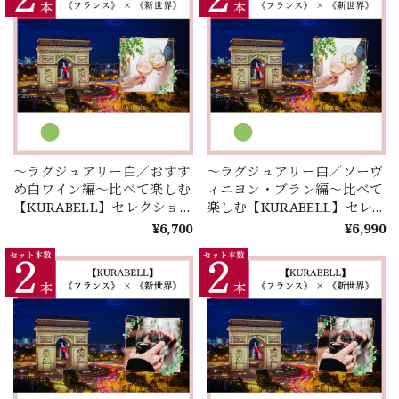
～ラグジュアリー白／おすす
～ラグジュアリー白／ソーヴ
め白ワイン編～比べて楽しむ
ィニヨン・ブラン編～比べて
【KURABELL】セレクショ
楽しむ【KURABELL】セレ
ン♪ 《フランス》 × 《新世
クション♪ 《フランス》 ×
¥6,700
¥6,990
界》＜２本セレクション＞
《新世界》＜２本セレクショ
ン＞