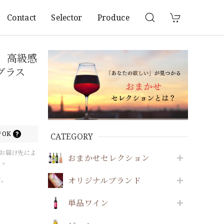
Contact
Selector
Produce
 高級感
グラス
OK
CATEGORY
（お届け先によ
おまかせセレクション
）。
オリジナルブランド
す。
単品ワイン