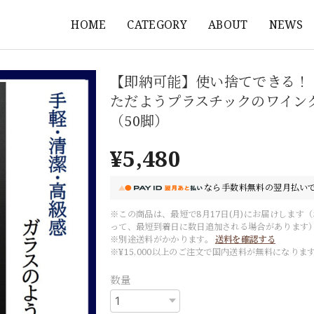
HOME
CATEGORY
ABOUT
NEWS
【即納可能】使い捨てできる！
ただようプラスチックのワイン
（50脚）
¥5,480
なら
手数料無料の
翌月払いで
※この商品は、最短で8月17日(月)にお届けします
って、最短到着日に数日追加される場合があります
※別途送料がかかります。
送料を確認する
※¥15,000以上のご注文で国内送料が無料になりま
数量