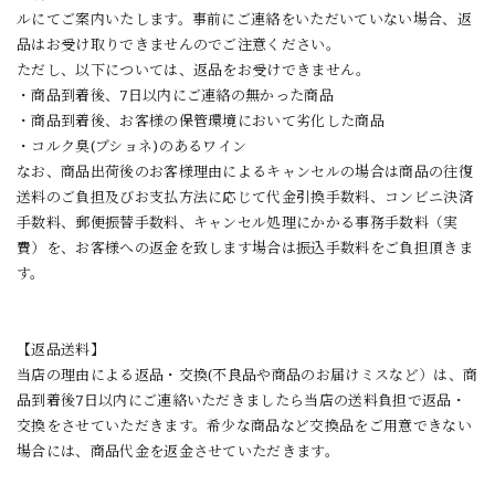
ルにてご案内いたします。事前にご連絡をいただいていない場合、返
品はお受け取りできませんのでご注意ください。
ただし、以下については、返品をお受けできません。
・商品到着後、7日以内にご連絡の無かった商品
・
商品到着後、お客様の保管環境において劣化した商品
・
コルク臭(ブショネ)のあるワイン
なお、商品出荷後のお客様理由によるキャンセルの場合は商品の往復
送料のご負担及びお支払方法に応じて代金引換手数料、コンビニ決済
手数料、郵便振替手数料、キャンセル処理にかかる事務手数料（実
費）を、お客様への返金を致します場合は振込手数料をご負担頂きま
す。
【
返品送料
】
当店の理由による返品・交換(不良品や商品のお届けミスなど）は、商
品到着後7日以内にご連絡いただきましたら当店の送料負担で返品・
交換をさせていただきます。希少な商品など交換品をご用意できない
場合には、商品代金を返金させていただきます。