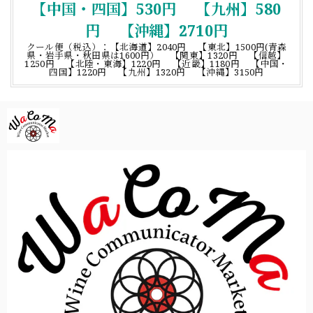
【中国・四国】530円 【九州】580
円 【沖縄】2710円
クール便（税込）：【北海道】2040円 【東北】1500円(青森
県・岩手県・秋田県は1600円） 【関東】1320円 【信越】
1250円 【北陸・東海】1220円 【近畿】1180円 【中国・
四国】1220円 【九州】1320円 【沖縄】3150円