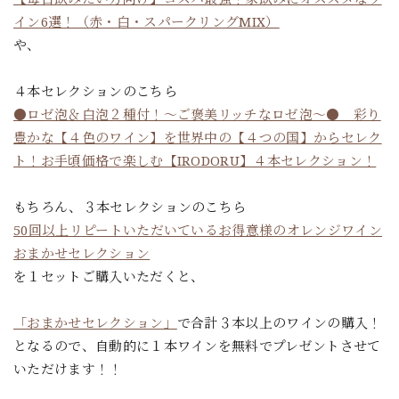
イン6選！（赤・白・スパークリングMIX）
や、
４本セレクションのこちら
●ロゼ泡＆白泡２種付！～ご褒美リッチなロゼ泡～● 彩り
豊かな【４色のワイン】を世界中の【４つの国】からセレク
ト！お手頃価格で楽しむ【IRODORU】４本セレクション！
もちろん、３本セレクションのこちら
50回以上リピートいただいているお得意様のオレンジワイン
おまかせセレクション
を１セットご購入いただくと、
「おまかせセレクション」
で合計３本以上のワインの購入！
となるので、自動的に１本ワインを無料でプレゼントさせて
いただけます！！