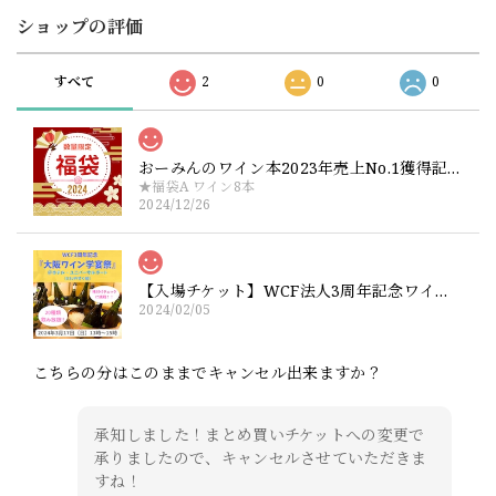
ショップの評価
すべて
2
0
0
おーみんのワイン本2023年売上No.1獲得記念！大盤振る舞いワイン福袋【ワイン6本+サイン本1冊】or【ワインのみ8本】
★福袋A ワイン8本
2024/12/26
【入場チケット】WCF法人3周年記念ワイン祭り『大阪ワイン学宴祭』2024年3月17日（土）13時〜15時
2024/02/05
こちらの分はこのままでキャンセル出来ますか？
承知しました！まとめ買いチケットへの変更で
承りましたので、キャンセルさせていただきま
すね！