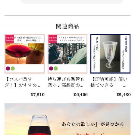
関連商品
【コスパ良す
持ち運びも保管も
【即納可能】使い
ぎ！】おすすめの
楽々♩高品質のス
捨てできる！ 高
飲み頃古酒
クリューキャップ
級感ただようプラ
¥7,510
¥6,406
¥5,480
（1990〜2010年）
ワイン赤白6本セッ
スチックのワイン
紅白2選！
ト
グラス（50脚）