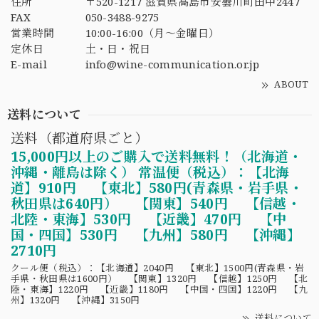
住所
〒520-1217 滋賀県高島市安曇川町田中2447
FAX
050-3488-9275
営業時間
10:00-16:00（月〜金曜日）
定休日
土・日・祝日
E-mail
info@wine-communication.or.jp
ABOUT
送料について
送料（都道府県ごと）
15,000円以上のご購入で送料無料！（北海道・
沖縄・離島は除く） 常温便（税込）：【北海
道】910円 【東北】580円(青森県・岩手県・
秋田県は640円） 【関東】540円 【信越・
北陸・東海】530円 【近畿】470円 【中
国・四国】530円 【九州】580円 【沖縄】
2710円
クール便（税込）：【北海道】2040円 【東北】1500円(青森県・岩
手県・秋田県は1600円） 【関東】1320円 【信越】1250円 【北
陸・東海】1220円 【近畿】1180円 【中国・四国】1220円 【九
州】1320円 【沖縄】3150円
送料について