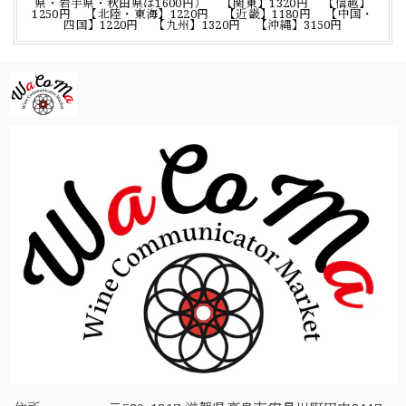
県・岩手県・秋田県は1600円） 【関東】1320円 【信越】
1250円 【北陸・東海】1220円 【近畿】1180円 【中国・
四国】1220円 【九州】1320円 【沖縄】3150円